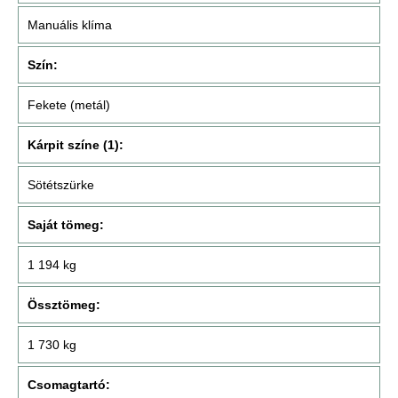
Manuális klíma
Szín:
Fekete (metál)
Kárpit színe (1):
Sötétszürke
Saját tömeg:
1 194 kg
Össztömeg:
1 730 kg
Csomagtartó: