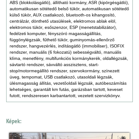
ABS (blokkolásgátló), állítható kormány, ASR (kipörgésgátló),
automatikusan sötétedő belső tükör, automatikusan sötétedő
külső tükör, AUX csatlakozó, bluetooth-os kihangosító,
centrálzár, dönthető utasülések, elektromos ablak elöl,
elektromos tükör, esőszenzor, ESP (menetstabilizátor),
fedélzeti komputer, fényszóró magasságállítás,
függönylégzsák, fűthető tükör, guminyomás-ellenőrző
rendszer, hangvezérlés, indításgátló (immobiliser), ISOFIX
rendszer, manuális (6 fokozatú) sebességváltó, manuális
klíma, menetfény, multifunkciós kormánykerék, oldallégzsák,
sávtartó rendszer, sávváltó asszisztens, start-
stop/motormegállító rendszer, szervokormány, színezett
üveg, tempomat, USB csatlakozó, utasoldali légzsák,
ülésmagasság állítás, vezetőoldali légzsák, autóbeszámítás
lehetséges, garantált km futás, garázsban tartott, keveset
futott, rendszeresen karbantartott, vezetett szervizkönyv.
Képek: