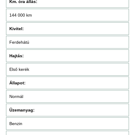
Km. óra állás:
144 000 km
Kivitel:
Ferdehátú
Hajtás:
Első kerék
Állapot:
Normál
Üzemanyag:
Benzin