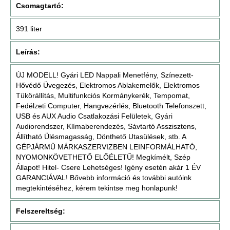
Csomagtartó:
391 liter
Leírás:
ÚJ MODELL! Gyári LED Nappali Menetfény, Színezett-
Hővédő Üvegezés, Elektromos Ablakemelők, Elektromos
Tükörállítás, Multifunkciós Kormánykerék, Tempomat,
Fedélzeti Computer, Hangvezérlés, Bluetooth Telefonszett,
USB és AUX Audio Csatlakozási Felületek, Gyári
Audiorendszer, Klímaberendezés, Sávtartó Asszisztens,
Állítható Ülésmagasság, Dönthető Utasülések, stb. A
GÉPJÁRMŰ MÁRKASZERVIZBEN LEINFORMÁLHATÓ,
NYOMONKÖVETHETŐ ELŐÉLETŰ! Megkímélt, Szép
Állapot! Hitel- Csere Lehetséges! Igény esetén akár 1 ÉV
GARANCIÁVAL! Bővebb információ és további autóink
megtekintéséhez, kérem tekintse meg honlapunk!
Felszereltség: