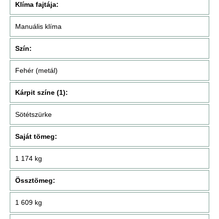
Klíma fajtája:
Manuális klíma
Szín:
Fehér (metál)
Kárpit színe (1):
Sötétszürke
Saját tömeg:
1 174 kg
Össztömeg:
1 609 kg