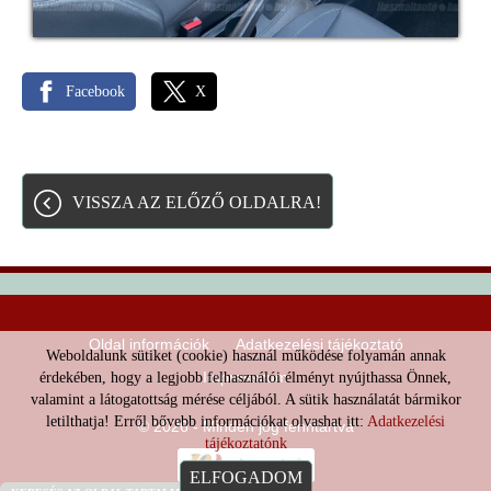
Facebook
X
VISSZA AZ ELŐZŐ OLDALRA!
Oldal információk
Adatkezelési tájékoztató
Weboldalunk sütiket (cookie) használ működése folyamán annak
Impresszum
érdekében, hogy a legjobb felhasználói élményt nyújthassa Önnek,
valamint a látogatottság mérése céljából. A sütik használatát bármikor
letilthatja! Erről bővebb információkat olvashat itt:
Adatkezelési
© 2026 - Minden jog fenntartva
tájékoztatónk
ELFOGADOM