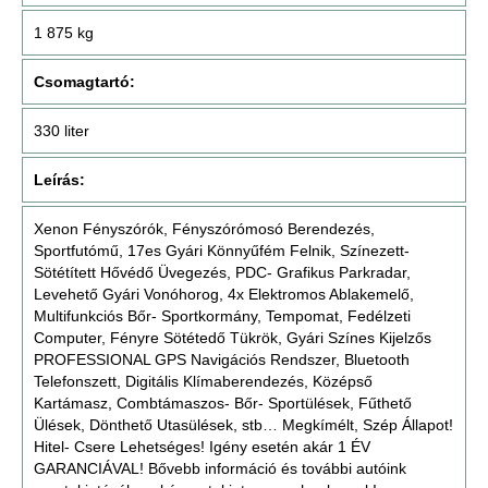
1 875 kg
Csomagtartó:
330 liter
Leírás:
Xenon Fényszórók, Fényszórómosó Berendezés,
Sportfutómű, 17es Gyári Könnyűfém Felnik, Színezett-
Sötétített Hővédő Üvegezés, PDC- Grafikus Parkradar,
Levehető Gyári Vonóhorog, 4x Elektromos Ablakemelő,
Multifunkciós Bőr- Sportkormány, Tempomat, Fedélzeti
Computer, Fényre Sötétedő Tükrök, Gyári Színes Kijelzős
PROFESSIONAL GPS Navigációs Rendszer, Bluetooth
Telefonszett, Digitális Klímaberendezés, Középső
Kartámasz, Combtámaszos- Bőr- Sportülések, Fűthető
Ülések, Dönthető Utasülések, stb… Megkímélt, Szép Állapot!
Hitel- Csere Lehetséges! Igény esetén akár 1 ÉV
GARANCIÁVAL! Bővebb információ és további autóink