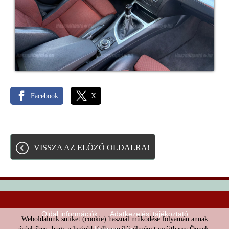
Facebook
X
VISSZA AZ ELŐZŐ OLDALRA!
Oldal információk
Adatkezelési tájékoztató
Weboldalunk sütiket (cookie) használ működése folyamán annak