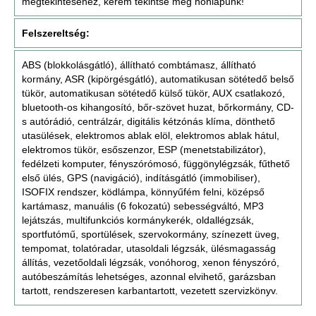
megtekintéséhez, kérem tekintse meg honlapunk!
Felszereltség:
ABS (blokkolásgátló), állítható combtámasz, állítható
kormány, ASR (kipörgésgátló), automatikusan sötétedő belső
tükör, automatikusan sötétedő külső tükör, AUX csatlakozó,
bluetooth-os kihangosító, bőr-szövet huzat, bőrkormány, CD-
s autórádió, centrálzár, digitális kétzónás klíma, dönthető
utasülések, elektromos ablak elöl, elektromos ablak hátul,
elektromos tükör, esőszenzor, ESP (menetstabilizátor),
fedélzeti komputer, fényszórómosó, függönylégzsák, fűthető
első ülés, GPS (navigáció), indításgátló (immobiliser),
ISOFIX rendszer, ködlámpa, könnyűfém felni, középső
kartámasz, manuális (6 fokozatú) sebességváltó, MP3
lejátszás, multifunkciós kormánykerék, oldallégzsák,
sportfutómű, sportülések, szervokormány, színezett üveg,
tempomat, tolatóradar, utasoldali légzsák, ülésmagasság
állítás, vezetőoldali légzsák, vonóhorog, xenon fényszóró,
autóbeszámítás lehetséges, azonnal elvihető, garázsban
tartott, rendszeresen karbantartott, vezetett szervizkönyv.