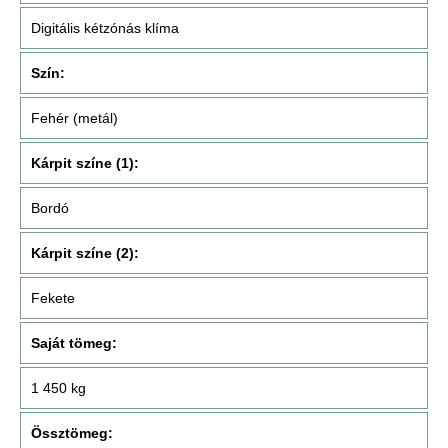
Digitális kétzónás klíma
Szín:
Fehér (metál)
Kárpit színe (1):
Bordó
Kárpit színe (2):
Fekete
Saját tömeg:
1 450 kg
Össztömeg: