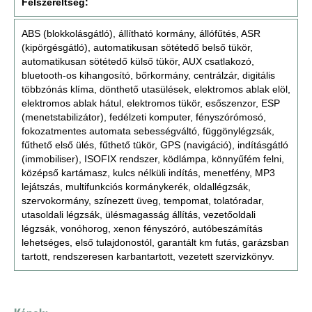
Felszereltség:
ABS (blokkolásgátló), állítható kormány, állófűtés, ASR
(kipörgésgátló), automatikusan sötétedő belső tükör,
automatikusan sötétedő külső tükör, AUX csatlakozó,
bluetooth-os kihangosító, bőrkormány, centrálzár, digitális
többzónás klíma, dönthető utasülések, elektromos ablak elöl,
elektromos ablak hátul, elektromos tükör, esőszenzor, ESP
(menetstabilizátor), fedélzeti komputer, fényszórómosó,
fokozatmentes automata sebességváltó, függönylégzsák,
fűthető első ülés, fűthető tükör, GPS (navigáció), indításgátló
(immobiliser), ISOFIX rendszer, ködlámpa, könnyűfém felni,
középső kartámasz, kulcs nélküli indítás, menetfény, MP3
lejátszás, multifunkciós kormánykerék, oldallégzsák,
szervokormány, színezett üveg, tempomat, tolatóradar,
utasoldali légzsák, ülésmagasság állítás, vezetőoldali
légzsák, vonóhorog, xenon fényszóró, autóbeszámítás
lehetséges, első tulajdonostól, garantált km futás, garázsban
tartott, rendszeresen karbantartott, vezetett szervizkönyv.