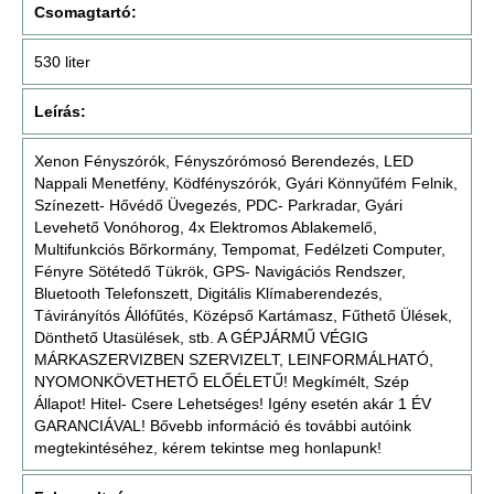
Csomagtartó:
530 liter
Leírás:
Xenon Fényszórók, Fényszórómosó Berendezés, LED
Nappali Menetfény, Ködfényszórók, Gyári Könnyűfém Felnik,
Színezett- Hővédő Üvegezés, PDC- Parkradar, Gyári
Levehető Vonóhorog, 4x Elektromos Ablakemelő,
Multifunkciós Bőrkormány, Tempomat, Fedélzeti Computer,
Fényre Sötétedő Tükrök, GPS- Navigációs Rendszer,
Bluetooth Telefonszett, Digitális Klímaberendezés,
Távirányítós Állófűtés, Középső Kartámasz, Fűthető Ülések,
Dönthető Utasülések, stb. A GÉPJÁRMŰ VÉGIG
MÁRKASZERVIZBEN SZERVIZELT, LEINFORMÁLHATÓ,
NYOMONKÖVETHETŐ ELŐÉLETŰ! Megkímélt, Szép
Állapot! Hitel- Csere Lehetséges! Igény esetén akár 1 ÉV
GARANCIÁVAL! Bővebb információ és további autóink
megtekintéséhez, kérem tekintse meg honlapunk!