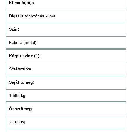
Klíma fajtája:
Digitális többzónás klíma
Szín:
Fekete (metál)
Kárpit színe (1):
Sötétszürke
Saját tömeg:
1 585 kg
Össztömeg:
2 165 kg