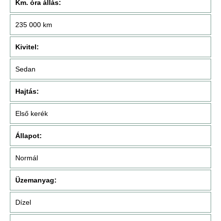
Km. óra állás:
235 000 km
Kivitel:
Sedan
Hajtás:
Első kerék
Állapot:
Normál
Üzemanyag:
Dízel