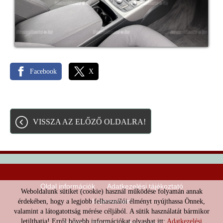
Facebook
X
VISSZA AZ ELŐZŐ OLDALRA!
Oldal információk
Adatkezelési tájékoztató
Weboldalunk sütiket (cookie) használ működése folyamán annak
Impresszum
érdekében, hogy a legjobb felhasználói élményt nyújthassa Önnek,
valamint a látogatottság mérése céljából. A sütik használatát bármikor
letilthatja! Erről bővebb információkat olvashat itt:
Adatkezelési